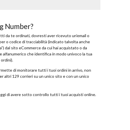
ing Number?
ti da te ordinati, dovresti aver ricevuto un’email o
 o codice di tracciabilità (indicato talvolta anche
a”) dal sito eCommerce da cui hai acquistato o da
ice alfanumerico che identifica in modo univoco la tua
ordini).
rmette di monitorare tutti i tuoi ordini in arrivo, non
 altri 129 corrieri su un unico sito e con un unico
ggi di avere sotto controllo tutti i tuoi acquisti online.