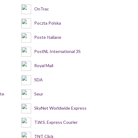
OnTrac
Poczta Polska
Poste Italiane
PostNL International 3S
Royal Mail
SDA
nte
Seur
SkyNet Worldwide Express
T.W.S. Express Courier
TNT Click