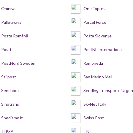
Omniva
One Express
Palletways
Parcel Force
Poșta Română
Pošta Slovenije
Posti
PostNL International
PostNord Sweden
Ramoneda
Sailpost
San Marino Mail
Sendabox
Sending Transporte Urge
Sinotrans
SkyNet Italy
Spediamo.it
Swiss Post
TIPSA
TNT