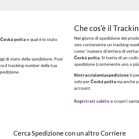
Che cos’è il Track
Nel giorno di spedizione dei prodot
n
Česká pošta
e qual è lo stato
sms contenente un tracking number
come “numero di lettera di vettur
Česká pošta
. Si tratta di un cod
ggi di stato della spedizione. Puoi
spedizione (contenente uno o più 
ra il tracking number della tua
Spedizione.
Rintraccialamiaspedizione
ti pe
solo per
Česká pošta
ma anche per
account.
Registrati subito
e scopri i vanta
Cerca Spedizione con un altro Corriere