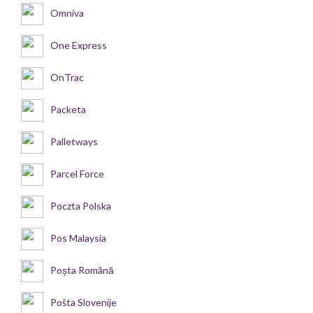
Omniva
One Express
OnTrac
Packeta
Palletways
Parcel Force
Poczta Polska
Pos Malaysia
Poșta Română
Pošta Slovenije