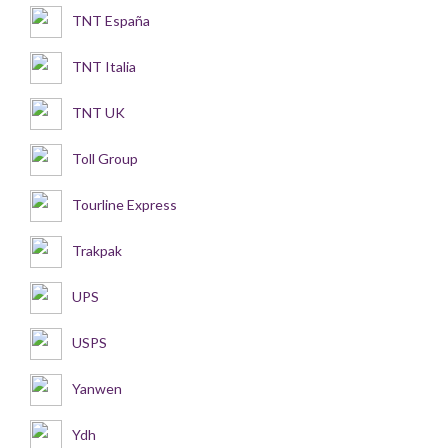
TNT España
TNT Italia
TNT UK
Toll Group
Tourline Express
Trakpak
UPS
USPS
Yanwen
Ydh