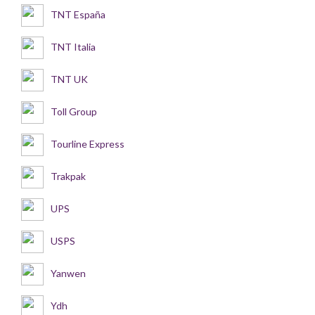
TNT España
TNT Italia
TNT UK
Toll Group
Tourline Express
Trakpak
UPS
USPS
Yanwen
Ydh