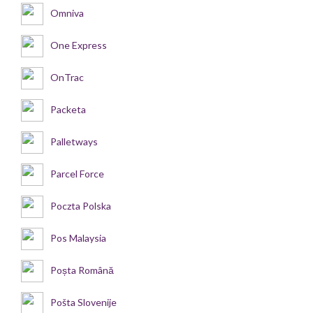
Omniva
One Express
OnTrac
Packeta
Palletways
Parcel Force
Poczta Polska
Pos Malaysia
Poșta Română
Pošta Slovenije