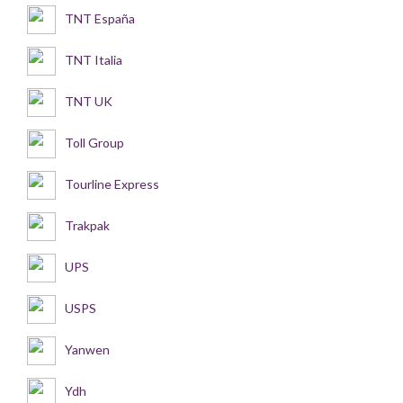
TNT España
TNT Italia
TNT UK
Toll Group
Tourline Express
Trakpak
UPS
USPS
Yanwen
Ydh