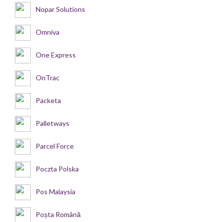
Nopar Solutions
Omniva
One Express
OnTrac
Packeta
Palletways
Parcel Force
Poczta Polska
Pos Malaysia
Poșta Română