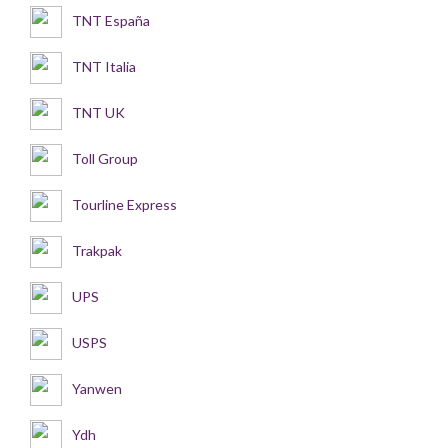
TNT España
TNT Italia
TNT UK
Toll Group
Tourline Express
Trakpak
UPS
USPS
Yanwen
Ydh