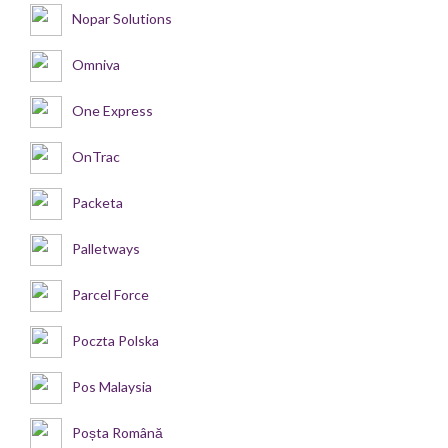
Nopar Solutions
Omniva
One Express
OnTrac
Packeta
Palletways
Parcel Force
Poczta Polska
Pos Malaysia
Poșta Română