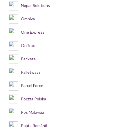
Nopar Solutions
Omniva
One Express
OnTrac
Packeta
Palletways
Parcel Force
Poczta Polska
Pos Malaysia
Poșta Română